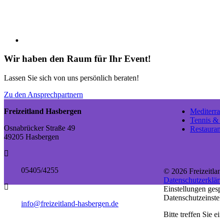
Wir haben den Raum für Ihr Event!
Lassen Sie sich von uns persönlich beraten!
Zu den Ansprechpartnern
Freizeitland Hasbergen
Mediterr
Tennis &
Osnabrücker Straße 49
Restaura
49205 Hasbergen
05405/4255
© 2026 Freizeitl
Datenschutzerklä
Einstellungen ges
Datenschutzeinste
info@freizeitland-hasbergen.de
Bitte treffen Sie