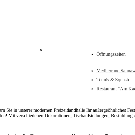
Restaurant
Freizeitlandhalle:
Öffnungszeiten
m Kachelofen"
Feiern & Tagen
Mediterrane Saunaw
Tennis & Squash
Restaurant "Am Ka
rn Sie in unserer modernen Freizeitlandhalle Ihr außergeöhnliches Fes
iden! Mit verschiedenen Dekorationen, Tischaufstellungen, Bestuhlung 