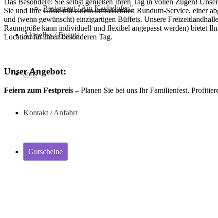
Das Besondere: Sie selbst genießen Ihren Tag in vollen Zügen! Unser
Restaurant "Am Kachelofen"
Sie und Ihre Gäste mit einem umfassenden Rundum-Service, einer a
und (wenn gewünscht) einzigartigen Büffets. Unsere Freizeitlandhalle
Raumgröße kann individuell und flexibel angepasst werden) bietet I
Aktuelles / Events
Location für Ihren besonderen Tag.
Unser Angebot:
Jobs
Feiern zum Festpreis –
Planen Sie bei uns Ihr Familienfest. Profitie
Kontakt / Anfahrt
Gutscheine