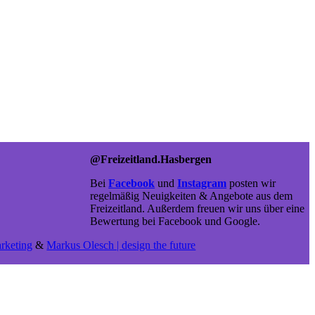
@Freizeitland.Hasbergen
Bei
Facebook
und
Instagram
posten wir
regelmäßig Neuigkeiten & Angebote aus dem
Freizeitland. Außerdem freuen wir uns über eine
Bewertung bei Facebook und Google.
rketing
&
Markus Olesch | design the future