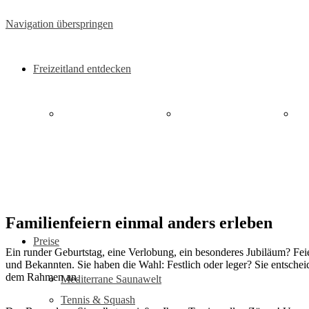
Navigation überspringen
Freizeitland entdecken
Mediterrane
Tennis & Squash
Saunawelt
"A
Familienfeiern einmal anders erleben
Preise
Ein runder Geburtstag, eine Verlobung, ein besonderes Jubiläum? Feie
und Bekannten. Sie haben die Wahl: Festlich oder leger? Sie entsche
dem Rahmen an.
Mediterrane Saunawelt
Tennis & Squash