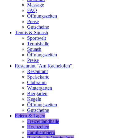
Massage
FAQ
Öffnungszeiten
Preise
Gutscheine
Tennis & Squash
Sportwelt
Tennishalle
Squash
Öffnungszeiten
Preise
Restaurant "Am Kachelofen"
Restaurant
Speisekarte
Clubraum
Wintergarten
Biergarten
Kegeln
Öffnungszeiten
Gutscheine
Feiern & Tagen
Freizeitlandhalle
Hochzeiten
Familienfeiern
Betriebs- & Vereinsfeste