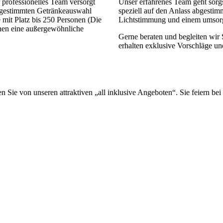
 professionelles Team versorgt
Unser erfahrenes Team geht sorg
bgestimmten Getränkeauswahl
speziell auf den Anlass abgest
 mit Platz bis 250 Personen (Die
Lichtstimmung und einem umsor
hnen eine außergewöhnliche
Gerne beraten und begleiten wir 
erhalten exklusive Vorschläge und
ren Sie von unseren attraktiven „all inklusive Angeboten“. Sie feiern 