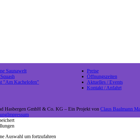
ane Saunawelt
Preise
 Squash
Öffnungszeiten
nt "Am Kachelofen"
Aktuelles / Events
Kontakt / Anfahrt
and Hasbergen GmbH & Co. KG – Ein Projekt von
Claus Baalmann Ma
rung
Impressum
peichert
llungen
 eine Auswahl um fortzufahren