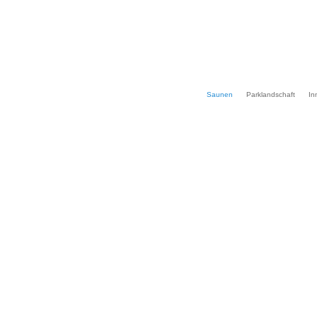
Saunen
Parklandschaft
In