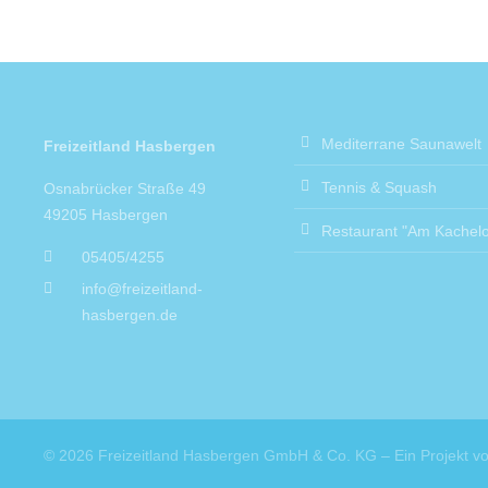
Mediterrane Saunawelt
Freizeitland Hasbergen
Tennis & Squash
Osnabrücker Straße 49
49205 Hasbergen
Restaurant "Am Kachelo
05405/4255
info@freizeitland-
hasbergen.de
© 2026 Freizeitland Hasbergen GmbH & Co. KG – Ein Projekt v