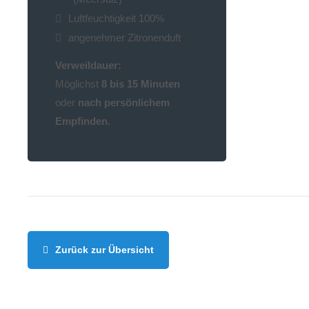
Luftfeuchtigkeit 100%
angenehmer Zitronenduft
Verweildauer:
Möglichst
8 bis 15 Minuten
oder
nach persönlichem
Empfinden.
Zurück zur Übersicht