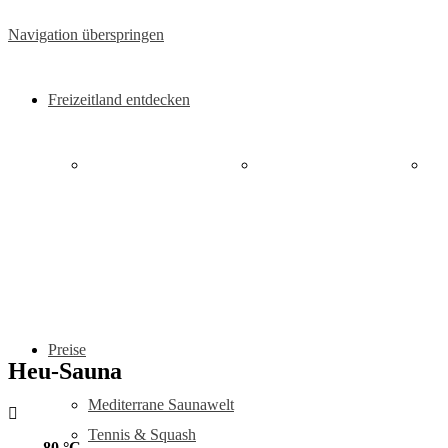
Navigation überspringen
Freizeitland entdecken
Mediterrane
Tennis & Squash
Saunawelt
"A
Preise
Heu-Sauna
Mediterrane Saunawelt
Tennis & Squash
80 °C