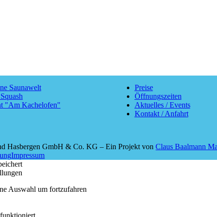
ane Saunawelt
Preise
 Squash
Öffnungszeiten
nt "Am Kachelofen"
Aktuelles / Events
Kontakt / Anfahrt
and Hasbergen GmbH & Co. KG – Ein Projekt von
Claus Baalmann Ma
rung
Impressum
peichert
llungen
 eine Auswahl um fortzufahren
funktioniert