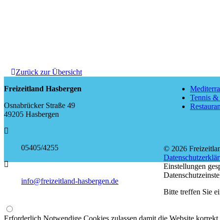
Zurück zur Übersicht
Freizeitland Hasbergen
Mediterr
Tennis &
Osnabrücker Straße 49
Restaura
49205 Hasbergen
05405/4255
© 2026 Freizeitl
Datenschutzerklä
Einstellungen ges
Datenschutzeinste
info@freizeitland-hasbergen.de
Bitte treffen Sie
Erforderlich
Notwendige Cookies zulassen damit die Website korrekt 