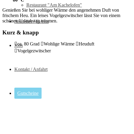
Restaurant "Am Kachelofen"
Genießen Sie bei wohliger Wärme den angenehmen Duft von
frischem Heu. Ein leises Vogelgezwitscher lässt Sie von einem
schönen Urlaubstag träumen.
Aktuelles / Events
Kurz & knapp
ca. 80 Grad
Wohlige Wärme
Heuduft
Jobs
Vogelgezwitscher
Kontakt / Anfahrt
Gutscheine