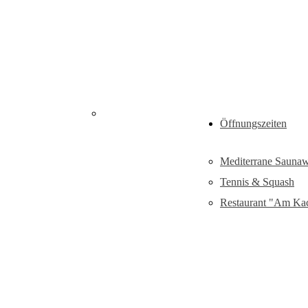
Restaurant
Freizeitlandhalle:
Öffnungszeiten
m Kachelofen"
Feiern & Tagen
Mediterrane Saunaw
Tennis & Squash
Restaurant "Am Ka