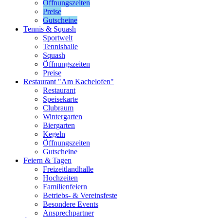
Öffnungszeiten
Preise
Gutscheine
Tennis & Squash
Sportwelt
Tennishalle
Squash
Öffnungszeiten
Preise
Restaurant "Am Kachelofen"
Restaurant
Speisekarte
Clubraum
Wintergarten
Biergarten
Kegeln
Öffnungszeiten
Gutscheine
Feiern & Tagen
Freizeitlandhalle
Hochzeiten
Familienfeiern
Betriebs- & Vereinsfeste
Besondere Events
Ansprechpartner