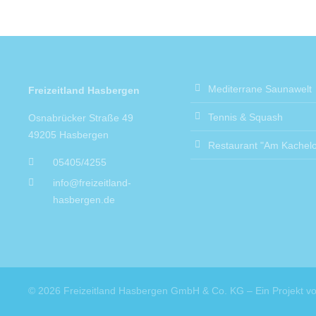
Mediterrane Saunawelt
Freizeitland Hasbergen
Tennis & Squash
Osnabrücker Straße 49
49205 Hasbergen
Restaurant "Am Kachelo
05405/4255
info@freizeitland-
hasbergen.de
© 2026 Freizeitland Hasbergen GmbH & Co. KG – Ein Projekt v