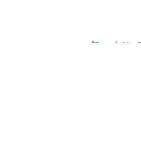
Saunen
Parklandschaft
In