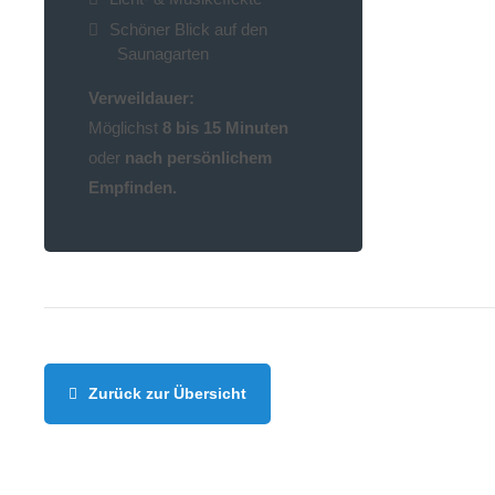
Schöner Blick auf den
Saunagarten
Verweildauer:
Möglichst
8 bis 15 Minuten
oder
nach persönlichem
Empfinden.
Zurück zur Übersicht