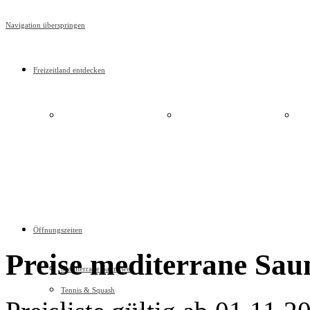
Navigation überspringen
Freizeitland entdecken
Mediterrane Saunawelt
Tennis & Squash
"Am
Öffnungszeiten
Preise mediterrane Sau
Mediterrane Saunawelt
Tennis & Squash