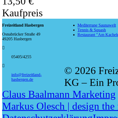
13,50 €
Kaufpreis
Freizeitland Hasbergen
Mediterrane Saunawelt
Tennis & Squash
Osnabrücker Straße 49
Restaurant "Am Kachel
49205 Hasbergen
05405/4255
© 2026 Frei
info@freizeitland-
KG – Ein Pr
hasbergen.de
Claus Baalmann Marketing
Markus Olesch | design the 
Datenschutzerklärung
Impr