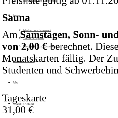
Preisliste gültig ab 01.11.2
Restaurant "Am Kachelofen"
Sauna
Preise
Mediterrane Saunawelt
Am
Samstagen, Sonn- und
Tennis & Squash
von 2,00 €
berechnet. Diese
Restaurant "Am Kachelofen"
Monatskarten fällig. Der Zu
Aktuelles / Events
Studenten und Schwerbehin
Jobs
Tageskarte
Kontakt / Anfahrt
31,00 €