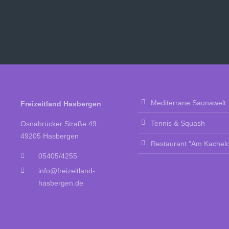
Mediterrane Saunawelt
Freizeitland Hasbergen
Tennis & Squash
Osnabrücker Straße 49
49205 Hasbergen
Restaurant "Am Kachelo
05405/4255
info@freizeitland-
hasbergen.de