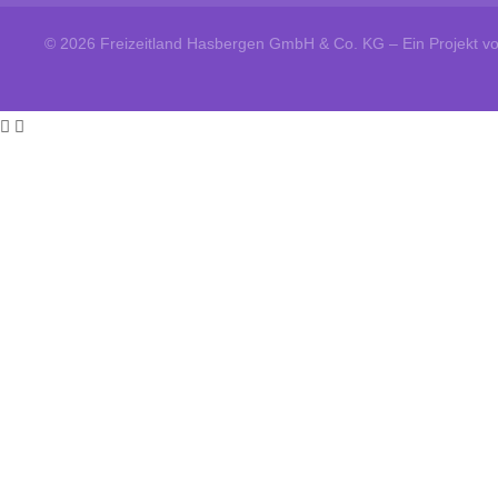
© 2026 Freizeitland Hasbergen GmbH & Co. KG – Ein Projekt v