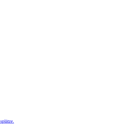
splätze
.